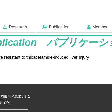
Research
Publication
Member
blication パブリケー
e resistant to thioacetamide-induced liver injury
 福岡市東区馬出3-1-1
6624