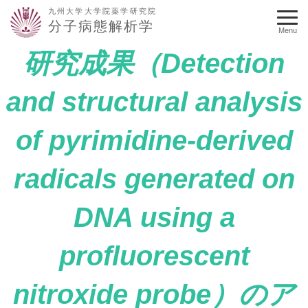
九州大学大学院薬学研究院
分子病態解析学
Menu
研究成果（Detection
and structural analysis
of pyrimidine-derived
radicals generated on
DNA using a
profluorescent
nitroxide probe）のア